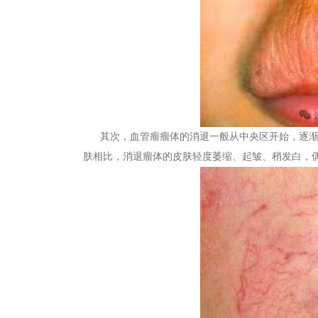
其次，血管瘤瘤体的消退一般从中央区开始，逐渐延
肤相比，消退瘤体的皮肤轻度萎缩、起皱、稍发白，