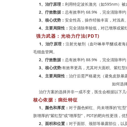
1、治疗原理：
利用特定波长激光（如595nm）
2、疗效数据：
总有效率约 68.9% ，完全清除率约 
3、核心优势：
安全性高，操作经验丰富，对浅表
4、主要局限性：
完全清除率较低，对已增厚或紫
强力武器：光动力疗法(PDT)
1、治疗原理：
注射光敏剂（血卟啉单甲醚或者海
毛细血管网。
2、疗效数据：
总有效率约 88.9% ，完全清除率约 
3、核心优势:
有效率更高，尤其对大面积、紫红型
4、主要局限性
：治疗后需严格避光（避免皮肤暴
如何选
治疗方案的选择并非一成不变，医生会根据以下几
核心依据：病灶特征
1、颜色和厚度：
对于颜色鲜红、尚未增厚的“红型
肤增厚的“紫红型”或“增厚型”，PDT的靶向性更强，
2、面积和位置：
对于面部、颈部等暴露部位，以及