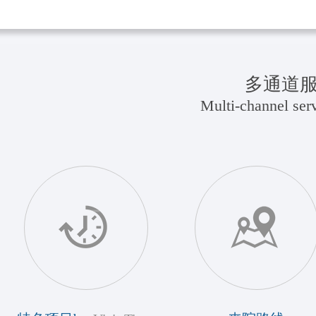
多通道
Multi-channel serv