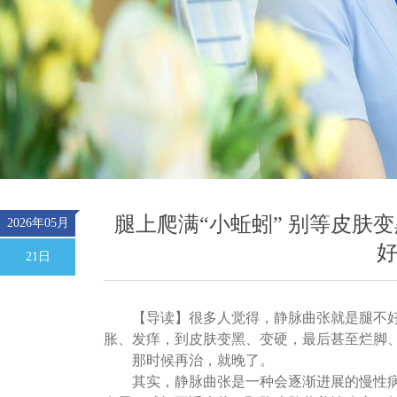
腿上爬满“小蚯蚓” 别等皮肤
2026年05月
好
21日
【
导读
】
很多人觉得，静脉曲张就是腿不
胀、发痒，到皮肤变黑、变硬，最后甚至烂脚
那时候再治，就晚了。
其实，静脉曲张是一种会逐渐进展的慢性