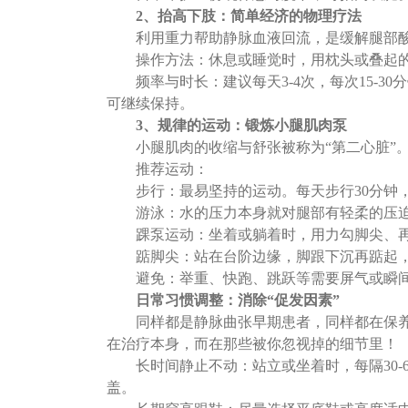
2、
抬高下肢：简单经济的物理疗法
利用重力帮助静脉血液回流，是缓解腿部
操作方法：休息或睡觉时，用枕头或叠起
频率与时长：建议每天
3-4次，每次15
可继续保持。
3、
规律的运动：锻炼小腿肌肉泵
小腿肌肉的收缩与舒张被称为
“第二心脏”
推荐运动：
步行：最易坚持的运动。每天步行
30分钟
游泳：水的压力本身就对腿部有轻柔的压
踝泵运动：坐着或躺着时，用力勾脚尖、
踮脚尖：站在台阶边缘，脚跟下沉再踮起
避免：举重、快跑、跳跃等需要屏气或瞬
日常习惯调整：消除
“促发因素”
同样都是静脉曲张早期患者，同样都在保
在治疗本身，而在那些被你忽视掉的细节里！
长时间静止不动
：
站立或坐着时，每隔
3
盖。