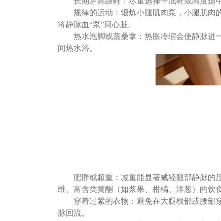
长期穿高跟鞋
：
尽量选择平底鞋或高度适
规律的运动：锻炼小腿肌肉泵
，
小腿肌肉
将静脉血“泵”回心脏。
热水泡脚或蒸桑拿
：
热胀冷缩会使静脉进
间热水浴。
肥胖或超重
：
减重能显著减轻腿部静脉的
维、富含类黄酮（如浆果、柑橘、洋葱）的饮
穿着过紧的衣物
：
避免在大腿根部或腰部
脉回流。