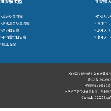
血管瘤类型
血管瘤
>浅表型血管瘤
>婴幼儿(0
>深浅混合型血管瘤
> 青少年(3
>深部血管瘤
> 成年人(1
>不消退型血管瘤
> 老年人(
>肝血管瘤
山长峰医院 版权所有 如有转载或
晋ICP备15002860
投诉建议：0351-3
本网站信息仅做健康参考，并非医
Copyright © 2025 ShanXi