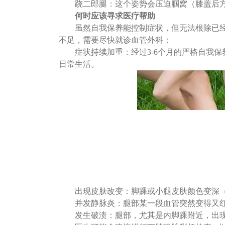
跷二郎腿
：
这个姿势会压迫腘窝（膝盖后
何时应该寻求医疗帮助
虽然自我保养能控制症状，但无法根除已
不足，需要尽快就诊血管外科：
症状持续加重
：
经过
3-6个月的严格自我
日常生活。
出现皮肤改变
：
脚踝或小腿皮肤颜色变深
并发静脉炎
：
腿部某一段血管突然变得又
发生破溃：腿部，尤其是内脚踝附近，出