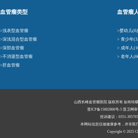
血管瘤类型
血管瘤
>浅表型血管瘤
>婴幼儿(0
>深浅混合型血管瘤
> 青少年(3
>深部血管瘤
> 成年人(1
>不消退型血管瘤
> 老年人(
>肝血管瘤
山西长峰血管瘤医院 版权所有 如有转
晋ICP备15002860号-5
晋卫网审〔
投诉建议：0351-395
本网站信息仅做健康参考，并非医
Copyright © 2025 Cha