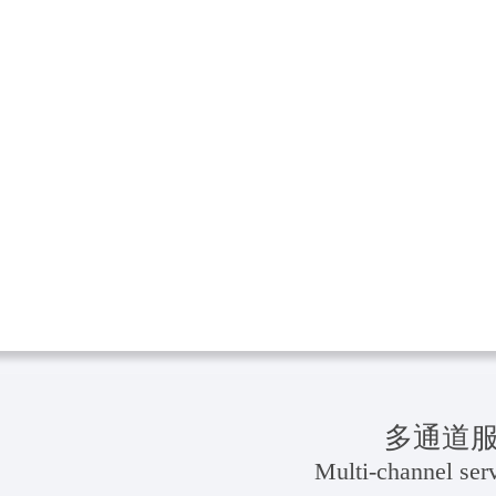
多通道
Multi-channel serv