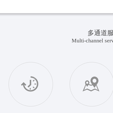
多通道
Multi-channel serv