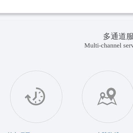
多通道
Multi-channel serv