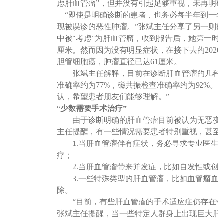
虑肝血管瘤”，但并没有引起足够重视，未再明
“即使是明确诊断的患者，也务必每半年到
现被误诊的恶性肿瘤。”张斌主任分享了另一则病例
中被“考虑”为肝血管瘤，收到报告后，她第一
厘米。然而因为没有明显症状，在接下去的202
胆管细胞癌，肿瘤直径已达61厘米。
张斌主任解释，目前在诊断肝血管瘤的几
准确率约为77%，磁共振检查准确率约为92%
认，希望患者朋友们能够理解。”
“
少数需要手术治疗
”
由于诊断明确的肝血管瘤目前被认为无恶
主任提醒，有一些情况需要患者特别重视，甚
1.当肝血管瘤伴有症状，务必寻求专业医
疗；
2.当肝血管瘤带来并发症，比如自发性或
3.一些特殊类型的肝血管瘤，比如血管瘤
除。
“目前，有些肝血管瘤的手术适应症仍存在
张斌主任提醒，当一些特定人群身上出现巨大