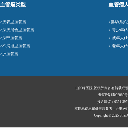
血管瘤类型
血管瘤
>浅表型血管瘤
>婴幼儿(0
>深浅混合型血管瘤
> 青少年(3
>深部血管瘤
> 成年人(1
>不消退型血管瘤
> 老年人(
>肝血管瘤
山长峰医院 版权所有 如有转载或
晋ICP备15002860号
投诉建议：0351-3
本网站信息仅做健康参考，并非医
Copyright © 2025 ShanXi