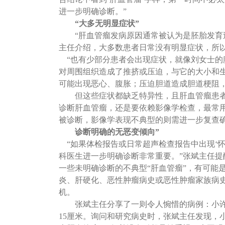
进一步明确诊断。”
“大多无明显症状”
“肝血管瘤发病原因通常被认为是胚胎发育
主任介绍，大多数患者日常没有明显症状，所
“也有少部分患者会出现症状，就像刘女士的
对周围组织造成了推挤或压迫，与它的大小和
可能出现恶心、腹胀；压迫胆道造成胆道梗阻，
但这些症状都缺乏特异性，且肝血管瘤患
诊断肝血管瘤，还是要依赖影像学检查，最常
被诊断，影像学表现不典型的则需进一步复查
诊断明确的无恶变倾向
”
“如果体检报告或日常超声检查报告中出现‘怀
科医生进一步明确诊断非常重要。”张斌主任
一些未明确诊断的不典型“肝血管瘤”，有可能
炎、肝硬化、恶性肿瘤病史或恶性肿瘤家族病
机。
张斌主任分享了一则令人惋惜的病例：小
15厘米。询问和研究病史时，张斌主任发现，