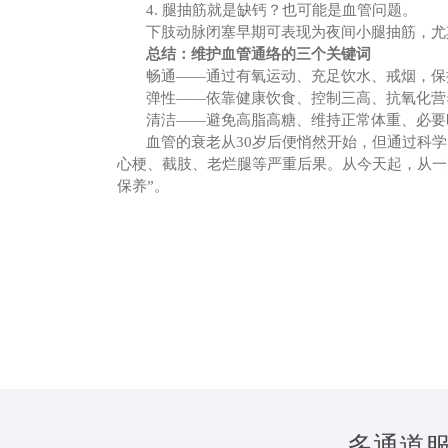
4. 腿抽筋就是缺钙？也可能是血管问题。
下肢动脉闭塞早期可表现为夜间小腿抽筋，尤
总结：维护血管通络的三个关键词
畅通
——通过有氧运动、充足饮水、戒烟，保
弹性
——依靠健康饮食、控制三高、抗氧化营
清洁
——避免高脂高糖、维持正常体重、必要
血管的衰老从
30岁后便悄然开始，但通过科
心梗、截肢、老烂腿等严重后果。从今天起，从一
保养”。
在线咨询
多通道