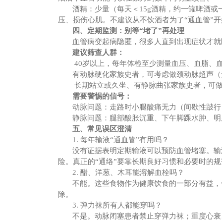
酒精：少量（每天＜
15g酒精，约一罐啤酒
压、损伤心肌。不建议从不饮酒者为了“通血管”
四、定期监测：别等
“堵了”再处理
血管病变起病隐匿，很多人直到出现症状才就
建议筛查人群：
40岁以上，每年体检至少测量血压、血脂、
有动脉硬化家族史者，可考虑做颈动脉超声（
长期站立或久坐、有静脉曲张家族史者，可
需要警惕的信号：
动脉问题：走路时小腿酸痛无力（间歇性跛行
静脉问题：腿部酸胀沉重、下午脚踝水肿、明
五、常见误区澄清
1. 每年输液“通血管”有用吗？
没有证据表明定期输液可以预防血管堵塞。输
险。真正的
“通络”要靠长期良好习惯和必要时的
2. 醋、洋葱、木耳能溶解血栓吗？
不能。这些食物作为健康饮食的一部分有益，
除。
3. 弹力袜所有人都能穿吗？
不是。动脉闭塞患者禁止穿弹力袜；重度心衰