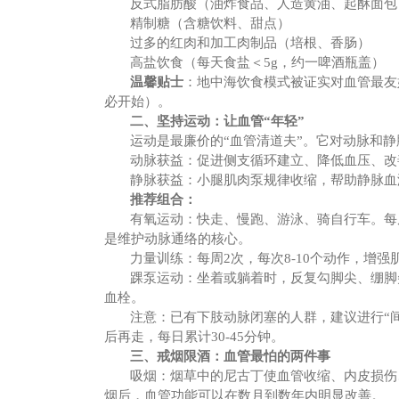
反式脂肪酸（油炸食品、人造黄油、起酥面包
精制糖（含糖饮料、甜点）
过多的红肉和加工肉制品（培根、香肠）
高盐饮食（每天食盐＜
5g，约一啤酒瓶盖）
温馨
贴士
：地中海饮食模式被证实对血管最友
必开始）。
二、坚持运动：让血管
“年轻”
运动是最廉价的
“血管清道夫”。它对动脉和
动脉获益：促进侧支循环建立、降低血压、改
静脉获益：小腿肌肉泵规律收缩，帮助静脉血
推荐组合：
有氧运动：快走、慢跑、游泳、骑自行车。每
是维护动脉通络的核心。
力量训练：每周
2次，每次8-10个动作，增
踝泵运动：坐着或躺着时，反复勾脚尖、绷脚
血栓。
注意：已有下肢动脉闭塞的人群，建议进行
“
后再走，每日累计30-45分钟。
三、戒烟限酒：血管最怕的两件事
吸烟：烟草中的尼古丁使血管收缩、内皮损伤
烟后，血管功能可以在数月到数年内明显改善。