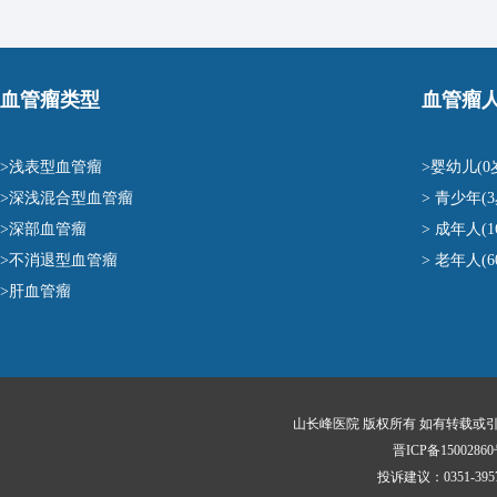
血管瘤类型
血管瘤
>浅表型血管瘤
>婴幼儿(0
>深浅混合型血管瘤
> 青少年(3
>深部血管瘤
> 成年人(1
>不消退型血管瘤
> 老年人(
>肝血管瘤
山长峰医院 版权所有 如有转载或
晋ICP备15002860
投诉建议：0351-3