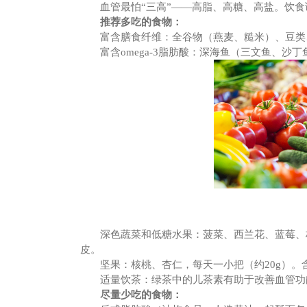
血管最怕
“三高”——高脂、高糖、高盐。饮
推荐多吃的食物：
富含膳食纤维：全谷物（燕麦、糙米）、豆类
富含
omega-3脂肪酸：深海鱼（三文鱼、
深色蔬菜和低糖水果：菠菜、西兰花、蓝莓、
皮。
坚果：核桃、杏仁，每天一小把（约
20g）
适量饮茶：绿茶中的儿茶素有助于改善血管功
尽量少吃的食物：