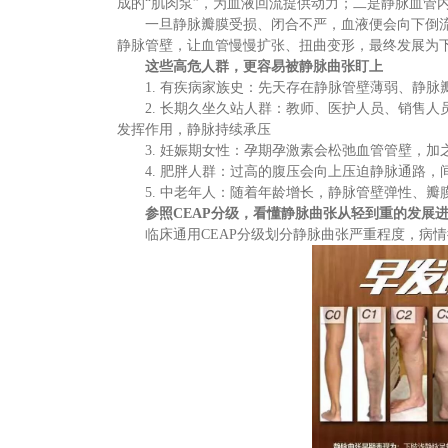
成的
“肌肉泵”，为血液回流提供动力；二是静脉血管
一旦静脉瓣膜受损、闭合不严，血液便会向下倒
静脉管壁，让血管慢慢扩张、扭曲变形，最终发展为
这些高危人群，更容易被静脉曲张盯上
1. 有疾病家族史：先天存在静脉管壁薄弱、静
2. 长期久坐久站人群：教师、医护人员、销售
发挥作用，静脉持续承压
3. 妊娠期女性：孕期孕激素会松弛血管管壁，
4. 肥胖人群：过高的腹压会向上压迫静脉通路
5. 中老年人：随着年龄增长，静脉管壁弹性、
参照
CEAP分级，看懂静脉曲张从轻到重的发展
临床通用
CEAP分级划分静脉曲张严重程度，病