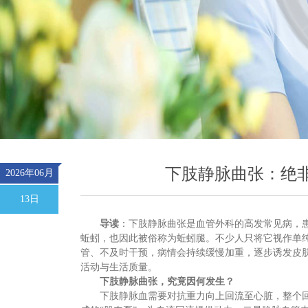
下肢静脉曲张：绝非
2026年06月
13日
导读
：
下肢静脉曲张是血管外科的高发常见病，
蚯蚓，也因此被俗称为蚯蚓腿。不少人只将它视作单
管、不及时干预，病情会持续缓慢加重，逐步诱发皮
活动与生活质量。
下肢静脉曲张，究竟因何发生？
下肢静脉血需要对抗重力向上回流至心脏，整个