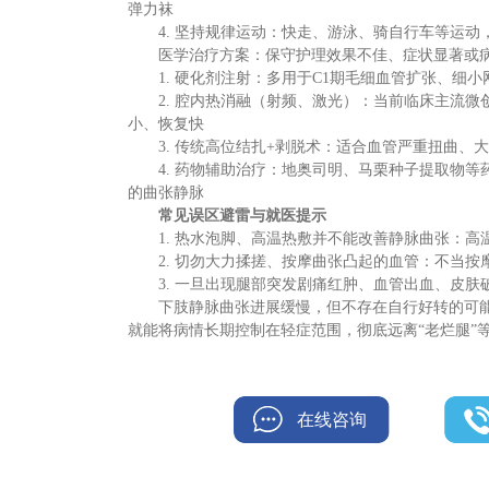
弹力袜
4. 坚持规律运动：快走、游泳、骑自行车等运
医学治疗方案：保守护理效果不佳、症状显著或
1. 硬化剂注射：多用于C1期毛细血管扩张、细
2. 腔内热消融（射频、激光）：当前临床主流
小、恢复快
3. 传统高位结扎+剥脱术：适合血管严重扭曲、
4. 药物辅助治疗：地奥司明、马栗种子提取物
的曲张静脉
常见误区避雷与就医提示
1. 热水泡脚、高温热敷并不能改善静脉曲张：
2. 切勿大力揉搓、按摩曲张凸起的血管：不当
3. 一旦出现腿部突发剧痛红肿、血管出血、皮
下肢静脉曲张进展缓慢，但不存在自行好转的可
就能将病情长期控制在轻症范围，彻底远离
“老烂腿”
在线咨询