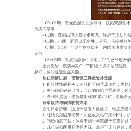
- C0~C1期：暂无凸起的曲张静脉，仅频繁感
为疾病早期
- C2期：腿部出现肉眼清晰可见、隆起于皮肤
- C3期：小腿、脚踝出现水肿，劳累、傍晚时
- C4期：出现不可逆的皮肤病变，内踝周边皮
发白
- C5~C6期：发展为静脉性溃疡，C5为已经愈
重要提醒：疾病早期
C1-C2阶段大多不适感轻
越好，越能规避重症风险。
放任病情进展，需警惕三类危险并发症
1. 血栓性浅静脉炎：曲张血管内形成血栓，患
2. 曲张静脉破裂出血：凸起的静脉位置表浅，
3. 淤积性溃疡：也就是俗称的“老烂腿”，溃疡
日常预防与病情改善方案
通用日常护理：适用于健康人群预防、轻症患者
1. 杜绝长期固定姿势：久坐或久站每满1小时
2. 间歇抬高下肢：休息平躺时将双腿垫高至超过
3. 规范穿戴医用梯度弹力袜：晨起下床前穿戴